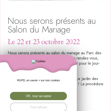
Nous serons présents au
Salon du Mariage
Le 22 et 23 octobre 2022
Nous serons présents au salon du mariage au Parc des
Expo à Brezillet le 22 et 23 octobre. Au rendez-vous,
tout un décor iconique pour vous projeter pour le Jour-
J...
Retrouvez un jeu sur notre Facebook : "Le Jardin des
RGPD, en savoir + sur nos cookies
Roses fleuriste", pour gagner des places ! La procédure
est sur notre page !
OK, tout accepter
Nous avons hâte de vous retrouvez !
Tout refuser