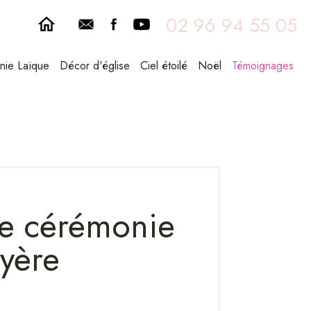
02 96 94 55 05
nie Laïque
Décor d'église
Ciel étoilé
Noël
Témoignages
une cérémonie
uyère