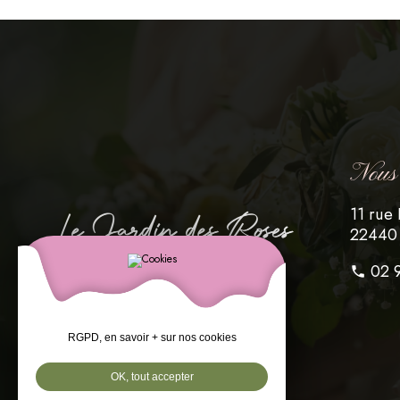
Nous 
11 rue
22440
02 
RGPD, en savoir + sur nos cookies
OK, tout accepter