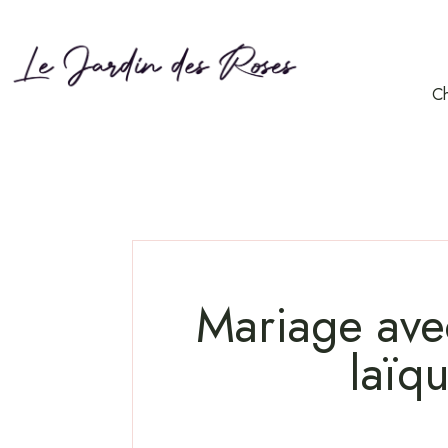
Ch
Mariage avec
laïq